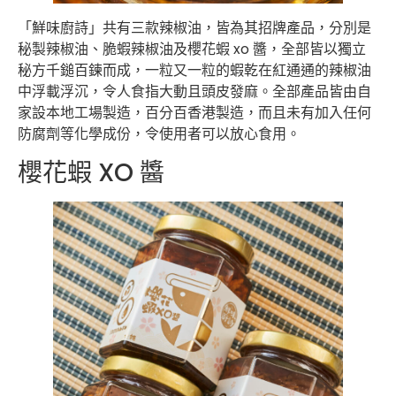
「鮮味廚詩」共有三款辣椒油，皆為其招牌產品，分別是
秘製辣椒油、脆蝦辣椒油及櫻花蝦 xo 醬，全部皆以獨立
秘方千鎚百鍊而成，一粒又一粒的蝦乾在紅通通的辣椒油
中浮載浮沉，令人食指大動且頭皮發麻。全部產品皆由自
家設本地工場製造，百分百香港製造，而且未有加入任何
防腐劑等化學成份，令使用者可以放心食用。
櫻花蝦 XO 醬