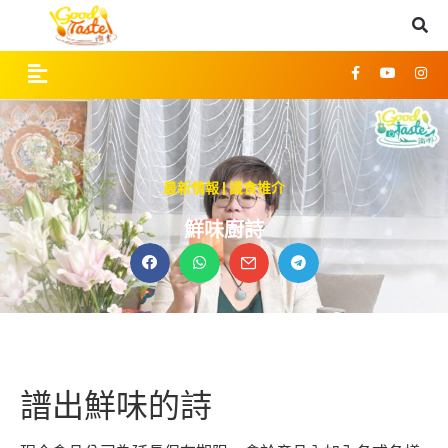
最新情報
|
識食推介
鮮味廚詩
譜出鮮味的詩