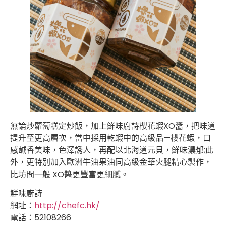
無論炒蘿蔔糕定炒飯，加上鮮味廚詩櫻花蝦XO醬，把味道
提升至更高層次，當中採用乾蝦中的高級品—櫻花蝦，口
感鹹香美味，色澤誘人，再配以北海道元貝，鮮味濃郁;此
外，更特別加入歐洲牛油果油同高級金華火腿精心製作，
比坊間一般 XO醬更豐富更細膩。
鮮味廚詩
網址：
http://chefc.hk/
電話：52108266