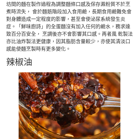
坊間的麵在製作過程為調整麵條口感及保存澱粉質不於烹
煮時流失， 會於麵筋階段加入食用鹼，長期食用鹼難免會
對身體造成一定程度的影響，甚至會使泌尿系統發生炎
症。「鮮味廚詩」的全蛋麵沒有加入任何的鹼水，務求達
致百分百安全， 烹調後亦不會影響其口感。再者風 乾製法
亦比油炸製法更健康，因其脂肪含量較少，亦使其清淡口
感能使麵烹製時有更多變化。
辣椒油