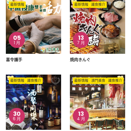
最新情報
最新情報
識食推介
05
13
1 月
7 月
喜令護手
焼肉きんぐ
最新情報
識食推介
最新情報
澳門美食
識食推介
30
13
6 月
4 月