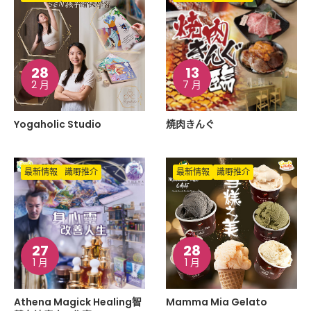
28
13
2 月
7 月
Yogaholic Studio
焼肉きんぐ
最新情報
識嘢推介
最新情報
識嘢推介
27
28
1 月
1 月
Athena Magick Healing智
Mamma Mia Gelato