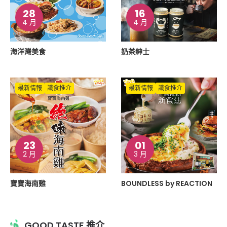
28
16
4 月
4 月
海洋灣美食
奶茶紳士
最新情報
識食推介
最新情報
識食推介
23
01
2 月
3 月
寶寶海南雞
BOUNDLESS by REACTION
GOOD TASTE 推介