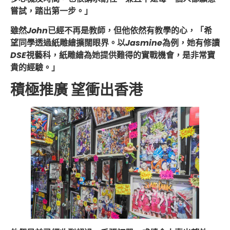
嘗試，踏出第一步。」
雖然
John
已經不再是教師，但他依然有教學的心，「希
望同學透過紙雕繪擴闊眼界。以
Jasmine
為例，她有修讀
DSE
視藝科，紙雕繪為她提供難得的實戰機會，是非常寶
貴的經驗。」
積極推廣 望衝出香港