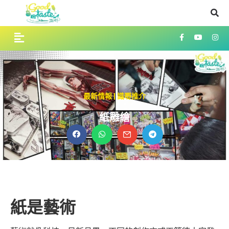
最新情報
|
識嘢推介
紙雕繪
紙是藝術