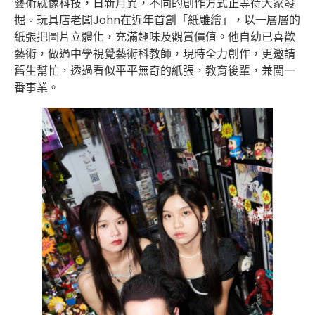
藝術就像科技，日新月異，不同的創作方式正等待大家發
掘。玩具店老闆John在近年首創「紙雕繪」，以一層層的
紙張把圖片立體化，充滿趣味及觀賞價值。他自幼已喜歡
藝術，做過中學視覺藝術科教師，現時全力創作，更邀請
舊生幫忙，透過看似平平無奇的紙張，教育後輩，兼闖一
番事業。