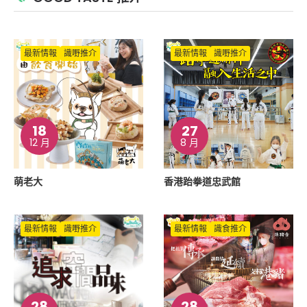
最新情報
識嘢推介
最新情報
識嘢推介
18
27
12 月
8 月
萌老大
香港跆拳道忠武館
最新情報
識嘢推介
最新情報
識食推介
28
28