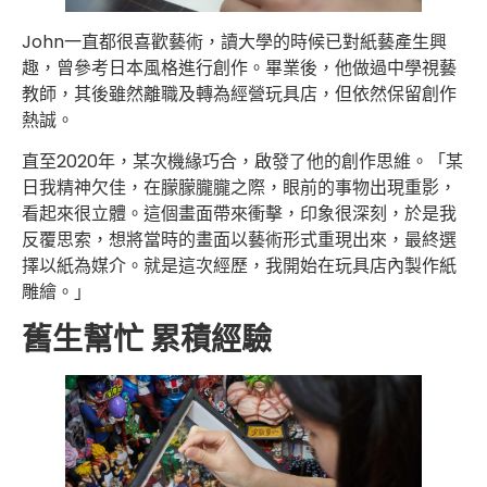
John一直都很喜歡藝術，讀大學的時候已對紙藝產生興
趣，曾參考日本風格進行創作。畢業後，他做過中學視藝
教師，其後雖然離職及轉為經營玩具店，但依然保留創作
熱誠。
直至2020年，某次機緣巧合，啟發了他的創作思維。「某
日我精神欠佳，在朦朦朧朧之際，眼前的事物出現重影，
看起來很立體。這個畫面帶來衝擊，印象很深刻，於是我
反覆思索，想將當時的畫面以藝術形式重現出來，最終選
擇以紙為媒介。就是這次經歷，我開始在玩具店內製作紙
雕繪。」
舊生幫忙 累積經驗