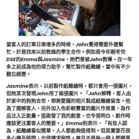
當客人的訂單日漸增多的時候，
John
覺得需要外援幫
忙，於是找來以前教過的學生合作。例如是今年剛考完
DSE
的
Emma
與
Jasmine
，她們曾被
John
教導，在一年
多之前成為他的得力助手，幫忙製作紙雕繪，當中有不少
難忘經歷。
Jasmine
表示，以前製作紙雕繪時，都只會用一張圖片，
但她某次發現
John
用了兩張圖片。「
John
解釋，客人由
於家中的狗狗去世，想將愛寵的相片製成紙雕繪留念。他
為了開解客人，另外加入色彩較豐富的圖片作背景，為作
品注入正能量。這啟發了我的創意，也令我明白，創作時
應該更注重客人的需要。」
Emma
則表示，「有些人認
為，紙雕繪看似簡單，人人都能夠造得到。但其實要花很
多心機及時間，也很講求耐性。兼且不是每一個人都願意