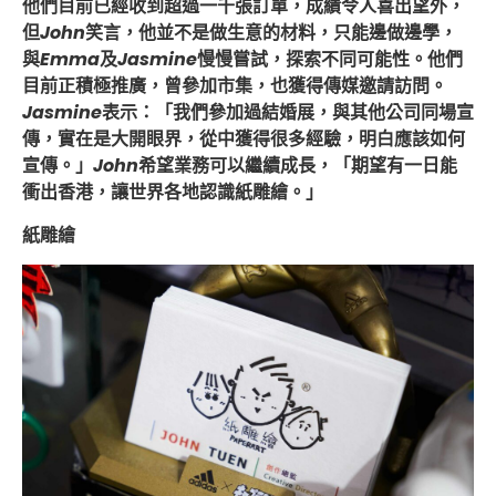
他們目前已經收到超過一千張訂單，成績令人喜出望外，
但
John
笑言，他並不是做生意的材料，只能邊做邊學，
與
Emma
及
Jasmine
慢慢嘗試，探索不同可能性。他們
目前正積極推廣，曾參加市集，也獲得傳媒邀請訪問。
Jasmine
表示：「我們參加過結婚展，與其他公司同場宣
傳，實在是大開眼界，從中獲得很多經驗，明白應該如何
宣傳。」
John
希望業務可以繼續成長，「期望有一日能
衝出香港，讓世界各地認識紙雕繪。」
紙雕繪