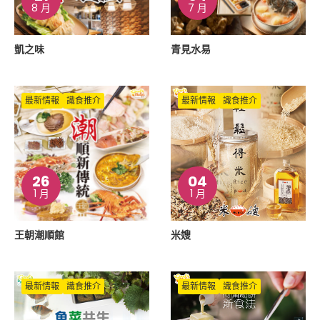
8 月
7 月
凱之味
青見水易
最新情報
識食推介
最新情報
識食推介
26
04
1 月
1 月
王朝潮順館
米嫂
最新情報
識食推介
最新情報
識食推介