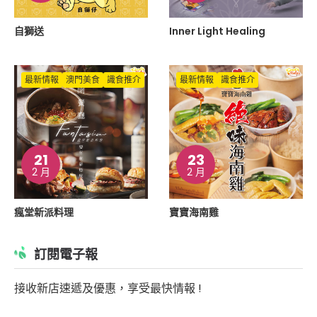
自獅送
Inner Light Healing
最新情報
澳門美食
識食推介
最新情報
識食推介
21
23
2 月
2 月
瘋堂新派料理
寶寶海南雞
訂閱電子報
接收新店速遞及優惠，享受最快情報 !