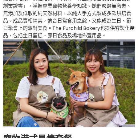
創業證書」，掌握專業寵物營養學知識。她們嚴選無激素、
無添加及低敏的純天然材料，以純人手方式製成多款烘焙食
品。成品賣相精美，適合日常食用之餘，又能成為生日、節
日聚會上的派對美食。The Furchild Bakery也提供客製化產
品，包括生日蛋糕、節日食品及場地佈置用品。