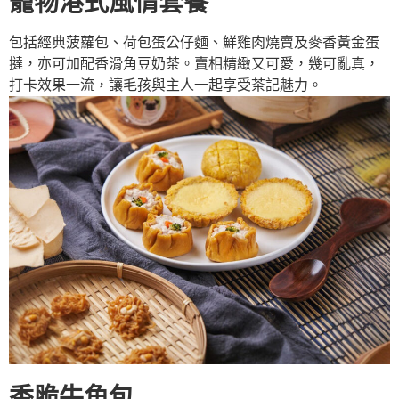
寵物港式風情套餐
包括經典菠蘿包、荷包蛋公仔麵、鮮雞肉燒賣及麥香黃金蛋
撻，亦可加配香滑角豆奶茶。賣相精緻又可愛，幾可亂真，
打卡效果一流，讓毛孩與主人一起享受茶記魅力。
香脆牛角包