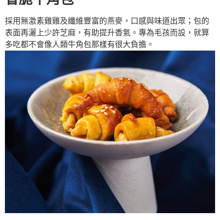
採用無激素雞雞及纖維豐富的燕麥，口感與味道出眾；包的
表面再灑上少許芝麻，有助提升香氣。專為毛孩而設，就算
多吃都不會像人類牛角包那樣有很大負擔。