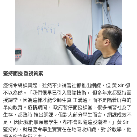
堅持面授 重視質素
疫情令網課興起，雖然不少補習社都推出網課，但 黃 Sir 卻
不以為然。「我們很早已引入雲端技術， 但多年來都堅持面
授課堂，因為這樣才能令師生真 正溝通，而不是隔着屏幕的
單向教育。疫情期間， 政府暫停面授課堂，很多補習社為了
生存，都臨時 推出網課。但對大部分學生而言，網課成效不
足， 因此我們寧願無學生，都不會跟隨這股潮流。」黃 Sir
堅持的，就是要令學生實實在在地吸收知識，對 於教學，他
絕不容許敷衍了事。