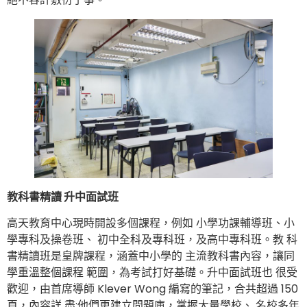
教科書精讀 升中面試班
高天教育中心現時開設多個課程，例如 小學功課輔導班、小
學專科及操卷班、 初中全科及專科班，及高中專科班。教 科
書精讀班是皇牌課程，涵蓋中小學的 主流教科書內容，讓同
學重溫整個課程 範圍，為考試打好基礎。升中面試班也 很受
歡迎，由首席導師 Klever Wong 編寫的筆記，合共超過 150
頁，內容詳 盡;他們更建立問題庫，掌握大量學校、 名校多年