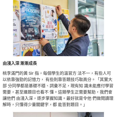
由淺入深 漸漸成長
桃李滿門的黃 Sir 指，每個學生的溫習方 法不一，有些人可
以依靠強勁的記憶力， 有些則靠答題技巧取高分。「其實大
部 分同學都是基礎不穩、詞彙不足，現有知 識未能應付學習
需要，甚至連題目也看不 懂。這類學生正需要幫助，我們會
讓他們 由淺入深，逐步掌握知識。最好就是令他 們做閱讀理
解時，只懂得少量關鍵字，都 能答對題目。」