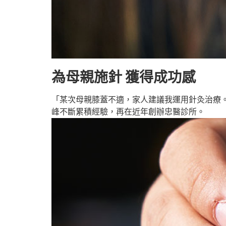
為母親施針 獲得成功感
「某次母親膝蓋不適，家人建議我運用針灸治療
峰不斷累積經驗，再在近年創辦忠醫診所。